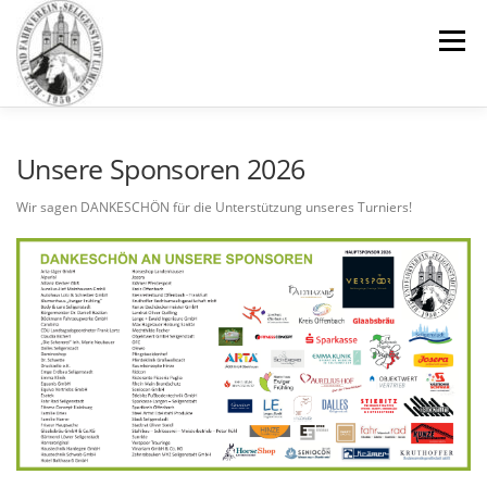
Zum
Inhalt
Menü
springen
REITSCHULE
VEREIN
PENSIONSSTALL
Unsere Sponsoren 2026
Wir sagen DANKESCHÖN für die Unterstützung unseres Turniers!
IMPRESSIONEN
GALERIE
TEAM
NEUIGKEITEN
KONTAKT
DOWNLOADS