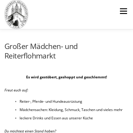
Zum
Inhalt
Menü
springen
REITSCHULE
VEREIN
PENSIONSSTALL
Großer Mädchen- und
Reiterflohmarkt
IMPRESSIONEN
GALERIE
TEAM
Es wird gestöbert, geshoppt und geschlemmt!
NEUIGKEITEN
KONTAKT
DOWNLOADS
Freut euch auf:
Reiter-, Pferde- und Hundeausrüstung
Mädchensachen: Kleidung, Schmuck, Taschen und vieles mehr
leckere Drinks und Essen aus unserer Küche
Du möchtest einen Stand haben?